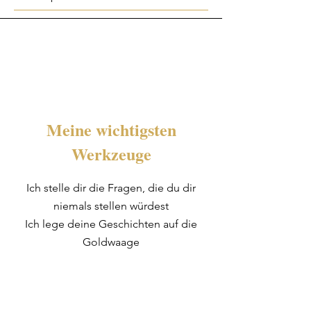
Meine wichtigsten
Werkzeuge
Ich stelle dir die Fragen, die du dir
niemals stellen würdest
Ich lege deine Geschichten auf die
Goldwaage
Ich drehe dir jedes Wort im Mund um
Ich sehe was, was du nicht siehst
Ich komme auf den Punkt