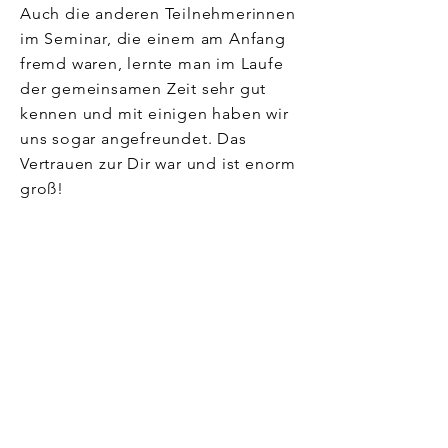
Auch die anderen Teilnehmerinnen
im Seminar, die einem am Anfang
fremd waren, lernte man im Laufe
der gemeinsamen Zeit sehr gut
kennen und mit einigen haben wir
uns sogar angefreundet. Das
Vertrauen zur Dir war und ist enorm
groß!
Vor allem die Spiele waren sehr
interessant und hilfreich und haben
unser
Selbstbewusst sein echt gestärkt.
Insgesamt hat es uns sehr viel Spaß
gemacht!
Christine 15 und Valerie 13,
Schülerinnen