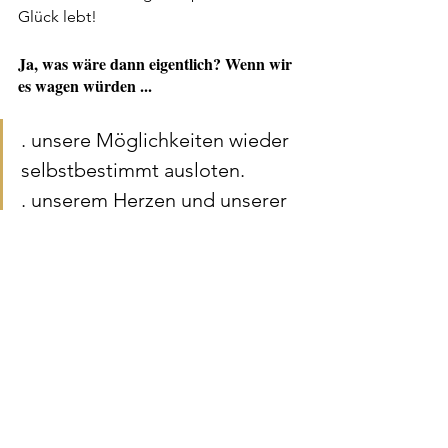
Glück lebt!
Ja, was wäre dann eigentlich? Wenn wir 
es wagen würden ...
. unsere Möglichkeiten wieder 
selbstbestimmt ausloten.
. unserem Herzen und unserer 
Intuition folgen.
. unsere wahre Individualität 
erkennen und ausdrücken.
. selbstbewusst unseren Platz 
einnehmen.
. uns gegen die Ohnmacht und 
für die Macht entscheiden.